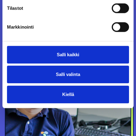
Riku
Tilastot
Markkinointi
Salli kaikki
Salli valinta
Kiellä