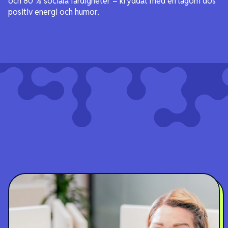
och 80 % sociala färdigheter – kryddat med en lagom dos
positiv energi och humor.