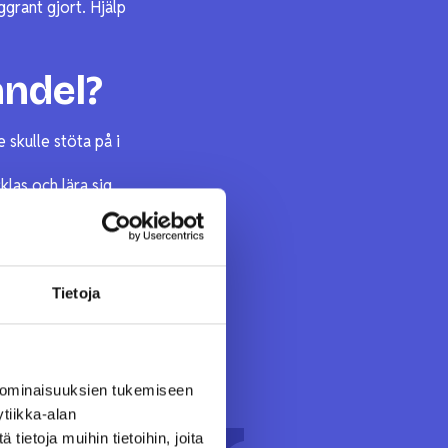
ggrant gjort. Hjälp
andel?
 skulle stöta på i
klas och lära sig
Tietoja
 ominaisuuksien tukemiseen
tiikka-alan
ietoja muihin tietoihin, joita