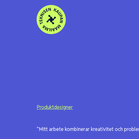
Skip to content
Produktdesigner
”Mitt arbete kombinerar kreativitet och probl