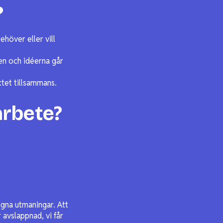
?
ehöver eller vill
ten och idéerna går
ektet tillsammans.
arbete?
egna utmaningar. Att
 avslappnad, vi får