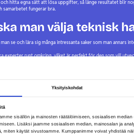
 och hitta egna sätt att lösa uppgifter, så länge resultatet blir no
 och samarbetet fungerar bra.
ska man välja teknisk h
r man se och lära sig många intressanta saker som man annars inte
a experter runt omkring, vilket är perfekt för den som vill utvec
Yksityiskohdat
itä
mme sisällön ja mainosten räätälöimiseen, sosiaalisen median
iseen. Lisäksi jaamme sosiaalisen median, mainosalan ja analy
, miten käytät sivustoamme. Kumppanimme voivat yhdistää näitä t