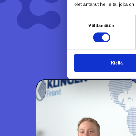
olet antanut heille tai joita o
Suostumuksen
Välttämätön
valinta
Kiellä