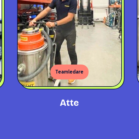
Teamledare
Atte