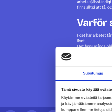
arbeta självständigt
finns alltid att få,
Varför 
I det här arbetet få
livet.
Det finns många olik
nytt.
Suostumus
Tämä sivusto käyttää eväste
Käytämme evästeitä tarjoama
ja kävijämäärämme analysoim
kumppaneillemme tietoja siitä