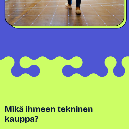
Mikä ihmeen tekninen
kauppa?