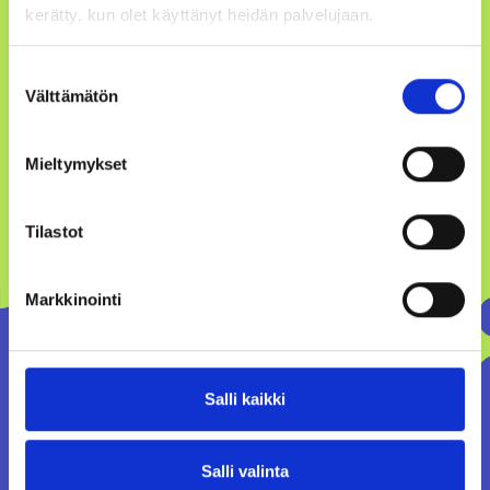
kerätty, kun olet käyttänyt heidän palvelujaan.
Suostumuksen
Välttämätön
valinta
Mieltymykset
Tilastot
Markkinointi
Salli kaikki
Salli valinta