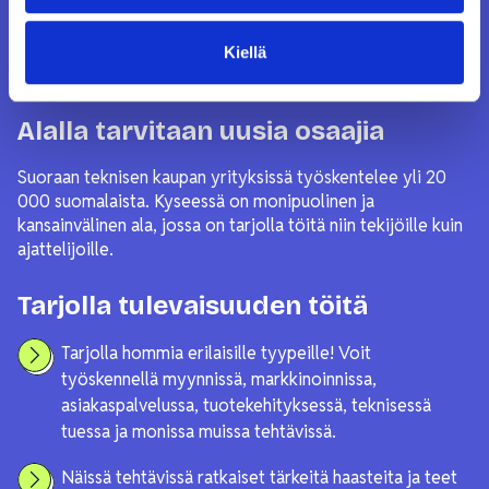
Sinustako teknisen kaupan
Kiellä
ammattilainen?
Alalla tarvitaan uusia osaajia
Suoraan teknisen kaupan yrityksissä työskentelee yli 20
000 suomalaista. Kyseessä on monipuolinen ja
kansainvälinen ala, jossa on tarjolla töitä niin tekijöille kuin
ajattelijoille.
Tarjolla tulevaisuuden töitä
Tarjolla hommia erilaisille tyypeille! Voit
työskennellä myynnissä, markkinoinnissa,
asiakaspalvelussa, tuotekehityksessä, teknisessä
tuessa ja monissa muissa tehtävissä.
Näissä tehtävissä ratkaiset tärkeitä haasteita ja teet