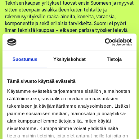
Teknisen kaupan yritykset tuovat ensin Suomeen ja myyvät
sitten eteenpäin asiakkailleen kuten tehtaille ja
rakennusyrityksille raaka-aineita, koneita, varaosia,
komponentteja sekä erilaisia tarvikkeita. Suomi ei pyöri
ilman teknistä kauppaa – eikä sen parissa työskenteleviä
osaavia ihmisiä. He auttavat asiakkaitaan löytämään
esimerkiksi oikeanlaisen rakennuskoneen työmaalle ja
osaavat asentaa, huoltaa ja korjata sitä.
Suostumus
Yksityiskohdat
Tietoja
Tämä sivusto käyttää evästeitä
Käytämme evästeitä tarjoamamme sisällön ja mainosten
räätälöimiseen, sosiaalisen median ominaisuuksien
tukemiseen ja kävijämäärämme analysoimiseen. Lisäksi
jaamme sosiaalisen median, mainosalan ja analytiikka-
alan kumppaneillemme tietoja siitä, miten käytät
sivustoamme. Kumppanimme voivat yhdistää näitä
tietoja muihin tietoihin, joita olet antanut heille tai joita on