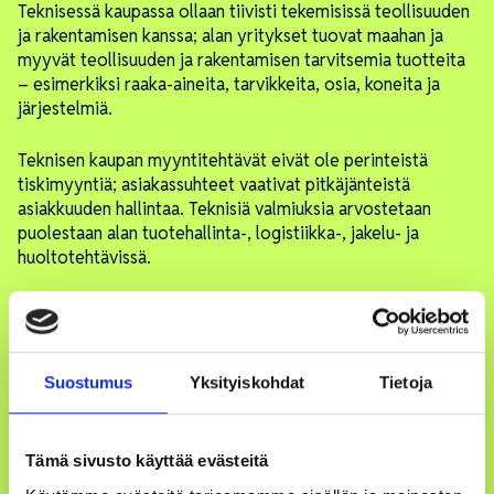
Teknisessä kaupassa ollaan tiivisti tekemisissä teollisuuden
ja rakentamisen kanssa; alan yritykset tuovat maahan ja
myyvät teollisuuden ja rakentamisen tarvitsemia tuotteita
– esimerkiksi raaka-aineita, tarvikkeita, osia, koneita ja
järjestelmiä.
Teknisen kaupan myyntitehtävät eivät ole perinteistä
tiskimyyntiä; asiakassuhteet vaativat pitkäjänteistä
asiakkuuden hallintaa. Teknisiä valmiuksia arvostetaan
puolestaan alan tuotehallinta-, logistiikka-, jakelu- ja
huoltotehtävissä.
Kuluttajakauppaa tehdään myös paljon: alalla pääsee
työskentelemään mielenkiintoisten laitteiden kanssa
moottoripyöristä nappiparistoihin. Työpaikka voi löytyä
myös vaikkapa rakennuskonevuokraamosta.
Suostumus
Yksityiskohdat
Tietoja
Tämä sivusto käyttää evästeitä