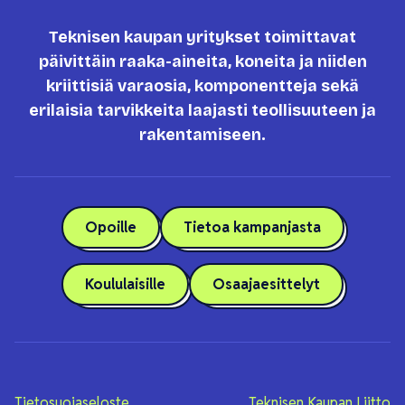
Teknisen kaupan yritykset toimittavat
päivittäin raaka-aineita, koneita ja niiden
kriittisiä varaosia, komponentteja sekä
erilaisia tarvikkeita laajasti teollisuuteen ja
rakentamiseen.
Opoille
Tietoa kampanjasta
Koululaisille
Osaajaesittelyt
Tietosuojaseloste
Teknisen Kaupan Liitto