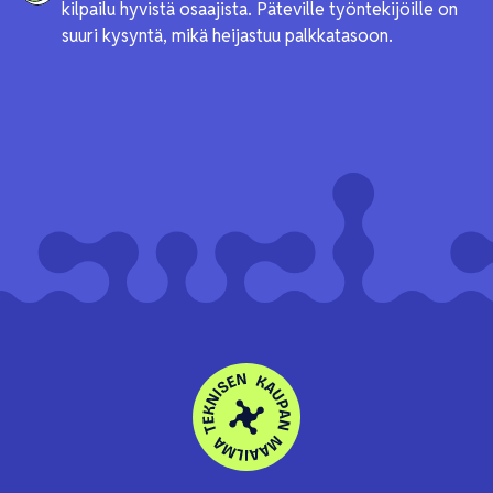
kilpailu hyvistä osaajista. Päteville työntekijöille on
suuri kysyntä, mikä heijastuu palkkatasoon.