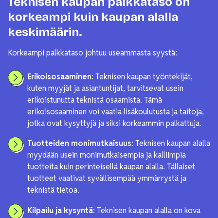
Teknisen kaupan palkkataso on
korkeampi kuin kaupan alalla
keskimäärin.
Korkeampi palkkataso johtuu useammasta syystä:
Erikoisosaaminen
: Teknisen kaupan työntekijät,
kuten myyjät ja asiantuntijat, tarvitsevat usein
erikoistunutta teknistä osaamista. Tämä
erikoisosaaminen voi vaatia lisäkoulutusta ja taitoja,
jotka ovat kysyttyjä ja siksi korkeammin palkattuja.
Tuotteiden monimutkaisuus
: Teknisen kaupan alalla
myydään usein monimutkaisempia ja kalliimpia
tuotteita kuin perinteisellä kaupan alalla. Tällaiset
tuotteet vaativat syvällisempää ymmärrystä ja
teknistä tietoa.
Kilpailu ja kysyntä
: Teknisen kaupan alalla on kova