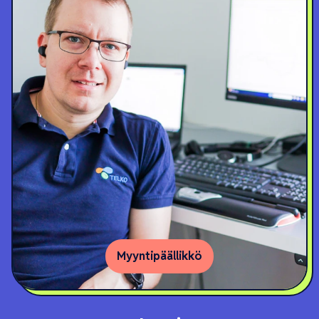
Myyntipäällikkö