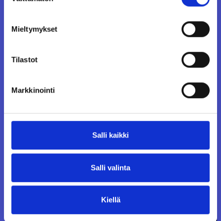
valinta
Mieltymykset
Tilastot
Markkinointi
Salli kaikki
Salli valinta
Kiellä