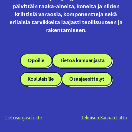
päivittäin raaka-aineita, koneita ja niiden
kriittisiä varaosia, komponentteja sekä
erilaisia tarvikkeita laajasti teollisuuteen ja
rakentamiseen.
Opoille
Tietoa kampanjasta
Koululaisille
Osaajaesittelyt
Tietosuojaseloste
Teknisen Kaupan Liitto