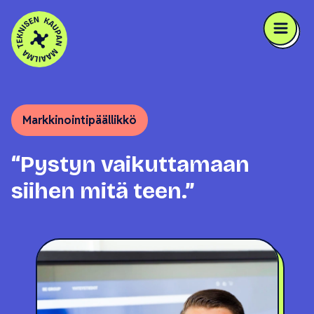
Skip to content
Markkinointipäällikkö
“Pystyn vaikuttamaan
siihen mitä teen.”