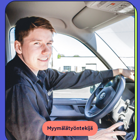
Myymälätyöntekijä