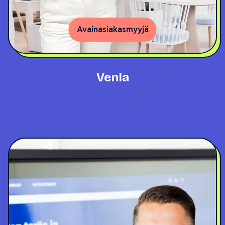
Avainasiakasmyyjä
Venla