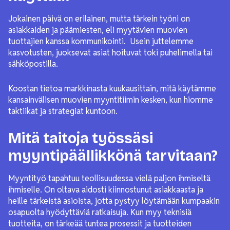
Jokainen päivä on erilainen, mutta tärkein työni on
asiakkaiden ja päämiesten, eli myytävien muovien
tuottajien kanssa kommunikointi. Usein juttelemme
kasvotusten, juoksevat asiat hoituvat toki puhelimella tai
sähköpostilla.
Koostan tietoa markkinasta kuukausittain, mitä käytämme
kansainvälisen muovien myyntitiimin kesken, kun hiomme
taktiikat ja strategiat kuntoon.
Mitä taitoja työssäsi
myyntipäällikkönä tarvitaan?
Myyntityö tapahtuu teollisuudessa vielä paljon ihmiseltä
ihmiselle. On oltava aidosti kiinnostunut asiakkaasta ja
heille tärkeistä asioista, jotta pystyy löytämään kumpaakin
osapuolta hyödyttäviä ratkaisuja. Kun myy teknisiä
tuotteita, on tärkeää tuntea prosessit ja tuotteiden