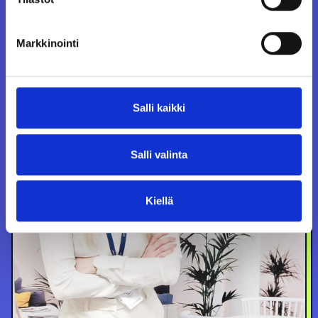
Markkinointi
Salli kaikki
Salli valinta
Kiellä