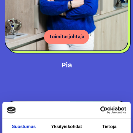
Toimitusjohtaja
Pia
Suostumus
Yksityiskohdat
Tietoja