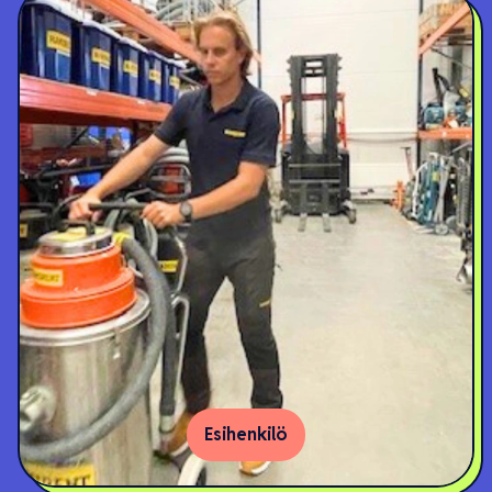
Esihenkilö